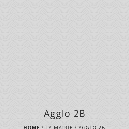
menu
Agglo 2B
HOME
/
LA MAIRIE
/
AGGLO 2B