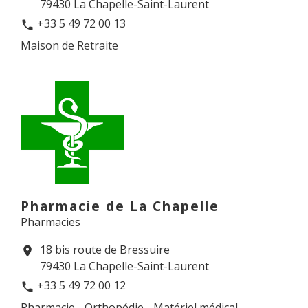
79430 La Chapelle-Saint-Laurent
+33 5 49 72 00 13
phone
Maison de Retraite
Pharmacie de La Chapelle
Pharmacies
18 bis route de Bressuire
location_on
79430 La Chapelle-Saint-Laurent
+33 5 49 72 00 12
phone
Pharmacie - Orthopédie - Matériel médical