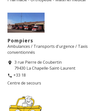
Pompiers
Ambulances / Transports d'urgence / Taxis
conventionnés
3 rue Pierre de Coubertin
location_on
79430 La Chapelle-Saint-Laurent
+33 18
phone
Centre de secours