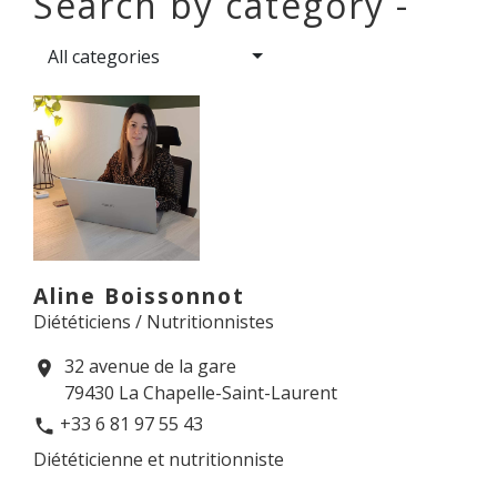
Search by category -
All categories
Aline Boissonnot
Diététiciens / Nutritionnistes
32 avenue de la gare
location_on
79430 La Chapelle-Saint-Laurent
+33 6 81 97 55 43
phone
Diététicienne et nutritionniste