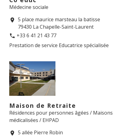
Médecine sociale
5 place maurice marsteau la batisse
location_on
79430 La Chapelle-Saint-Laurent
+33 6 41 21 43 77
phone
Prestation de service Educatrice spécialisée
Maison de Retraite
Résidences pour personnes âgées / Maisons
médicalisées / EHPAD
5 allée Pierre Robin
location_on