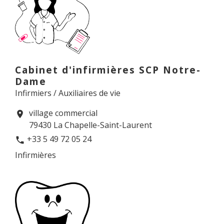
Cabinet d'infirmières SCP Notre-
Dame
Infirmiers / Auxiliaires de vie
village commercial
location_on
79430 La Chapelle-Saint-Laurent
+33 5 49 72 05 24
phone
Infirmières