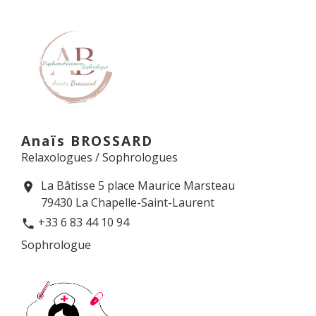
Anaïs BROSSARD
Relaxologues / Sophrologues
La Bâtisse 5 place Maurice Marsteau
location_on
79430 La Chapelle-Saint-Laurent
+33 6 83 44 10 94
phone
Sophrologue