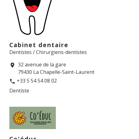
Cabinet dentaire
Dentistes / Chirurgiens-dentistes
32 avenue de la gare
location_on
79430 La Chapelle-Saint-Laurent
+33 5 54 54 08 02
phone
Dentiste
Co'éduc