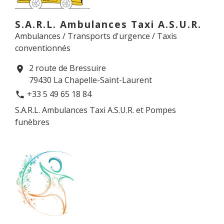
S.A.R.L. Ambulances Taxi A.S.U.R.
Ambulances / Transports d'urgence / Taxis
conventionnés
2 route de Bressuire
location_on
79430 La Chapelle-Saint-Laurent
+33 5 49 65 18 84
phone
S.A.R.L. Ambulances Taxi A.S.U.R. et Pompes
funèbres