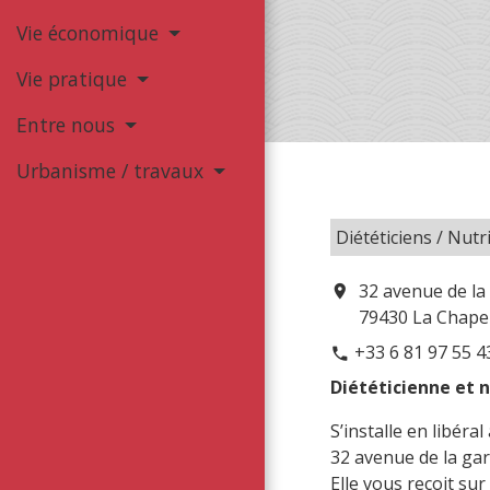
Vie économique
Vie pratique
Entre nous
Urbanisme / travaux
Diététiciens / Nutr
32 avenue de la
location_on
79430 La Chapel
+33 6 81 97 55 4
phone
Diététicienne et n
S’installe en libéra
32 avenue de la ga
Elle vous reçoit su