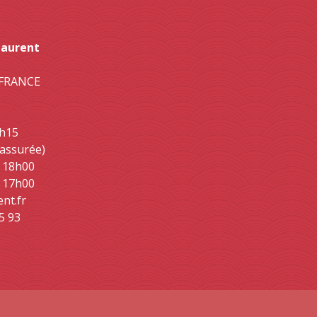
Laurent
- FRANCE
2h15
 assurée)
- 18h00
- 17h00
ent.fr
5 93