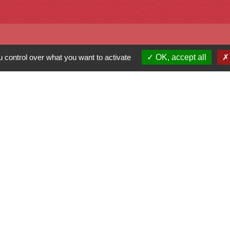
 control over what you want to activate
OK, accept all
 Nouvelle Aquitaine
mental des Deux-
oire
u Bocage Bressuirais
tions légales
-
Politique de confidentialité
-
Accessibilité
Site créé en partenariat avec Réseau d