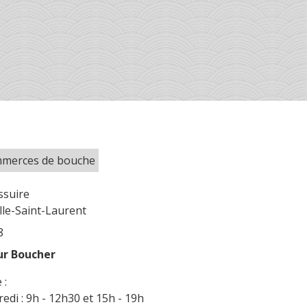
mmerces de bouche
ssuire
le-Saint-Laurent
8
ur Boucher
 :
redi : 9h - 12h30 et 15h - 19h