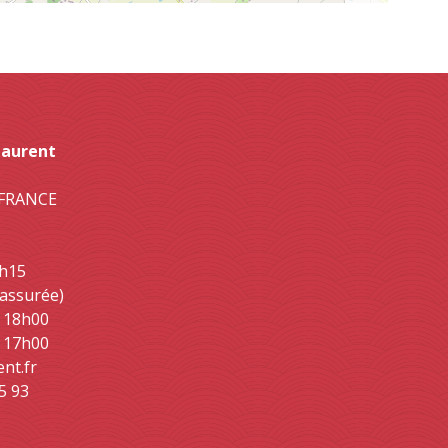
Laurent
- FRANCE
2h15
 assurée)
- 18h00
- 17h00
ent.fr
5 93