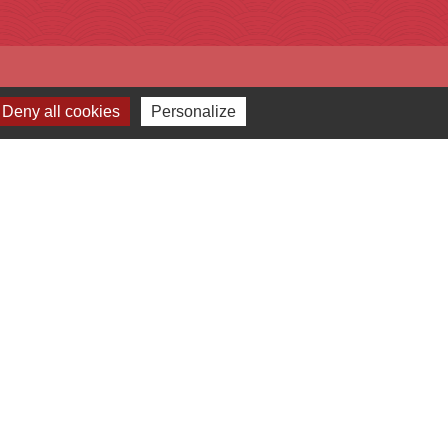
Deny all cookies
Personalize
-
Plan du site
-
Gestion des cookies
es Communes