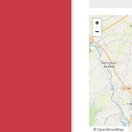
+
−
© OpenStreetMap