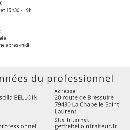
30
 et 15h30 - 19h
h
:
née
he apres-midi
nnées du professionnel
Adresse
scilla BELLOIN
20 route de Bressuire
79430 La Chapelle-Saint-
Laurent
l
Site Internet
professionnel
geffrebellointraiteur.fr