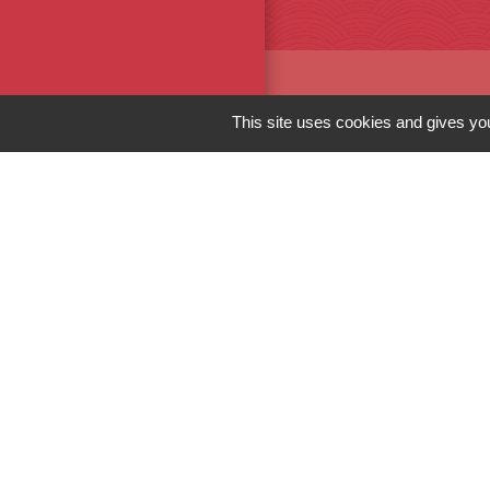
Liens
This site uses cookies and gives you
Conseil Régional
Conseil Départe
Sèvres
Syndicat Val de L
Agglomération d
Men