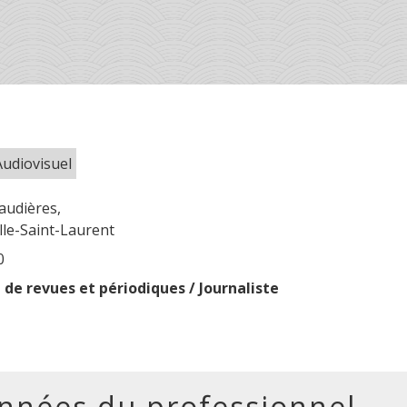
Audiovisuel
audières,
le-Saint-Laurent
0
n de revues et périodiques / Journaliste
nnées du professionnel