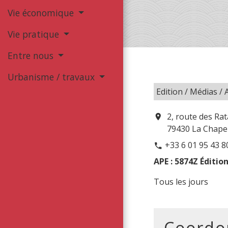
Vie économique
Vie pratique
Entre nous
Urbanisme / travaux
Edition / Médias / 
2, route des Rat
location_on
79430 La Chapel
+33 6 01 95 43 8
phone
APE : 5874Z Éditio
Tous les jours
Coordo