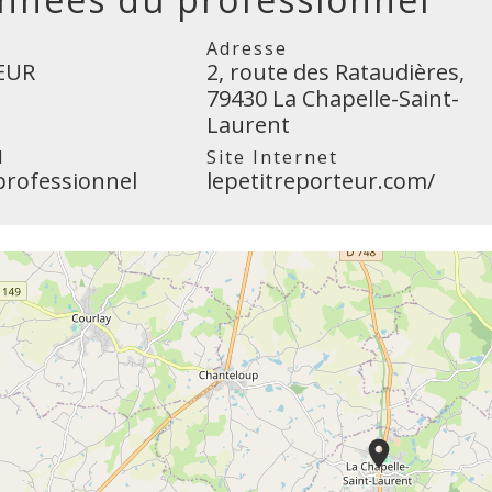
Adresse
NEUR
2, route des Rataudières,
79430 La Chapelle-Saint-
Laurent
l
Site Internet
professionnel
lepetitreporteur.com/
location_on