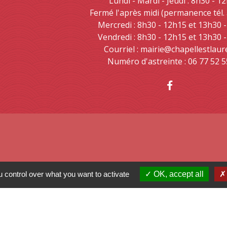
Lundi - Mardi - Jeudi : 8h30 - 1
Fermé l'après midi (permanence tél.
Mercredi : 8h30 - 12h15 et 13h30 
Vendredi : 8h30 - 12h15 et 13h30 
Courriel : mairie@chapellestlaur
Numéro d'astreinte : 06 77 52 5
 control over what you want to activate
OK, accept all
 Nouvelle Aquitaine
mental des Deux-