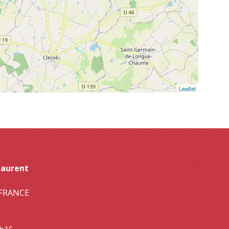
Leaflet
Laurent
- FRANCE