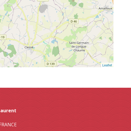
Leaflet
Laurent
- FRANCE