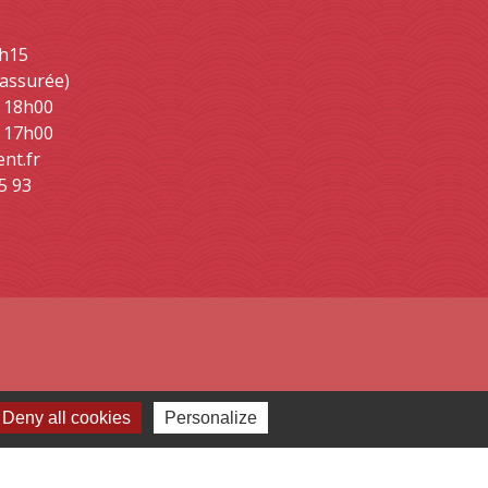
2h15
 assurée)
- 18h00
- 17h00
ent.fr
5 93
Deny all cookies
Personalize