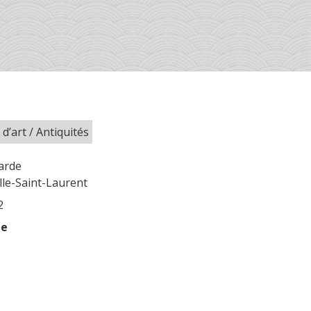
 d’art / Antiquités
garde
le-Saint-Laurent
2
le