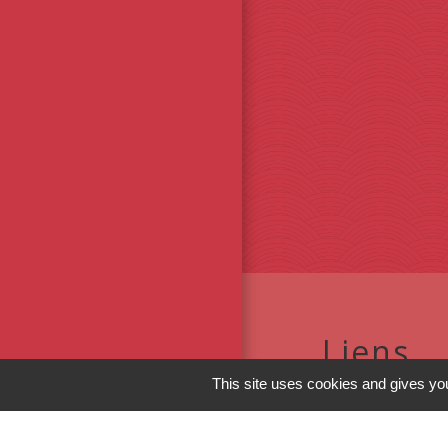
Liens
This site uses cookies and gives you
Conseil Régional
Conseil Départe