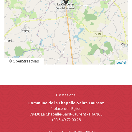
location_on
© OpenStreetMap
Leaflet
Contacts
Commune de la Chapelle-Saint-Laurent
1 place de l'Eglise
79430 La Chapelle-Saint-Laurent - FRANCE
+33 5 49 72 00 28