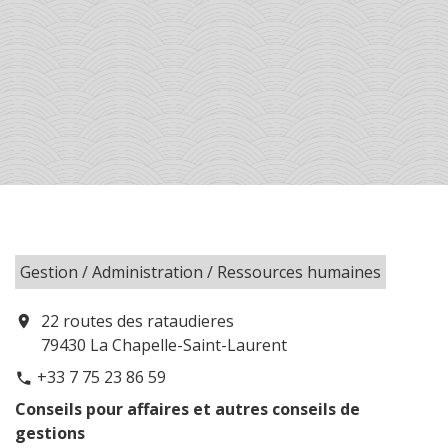
Gestion / Administration / Ressources humaines
22 routes des rataudieres
location_on
79430 La Chapelle-Saint-Laurent
+33 7 75 23 86 59
phone
Conseils pour affaires et autres conseils de
gestions