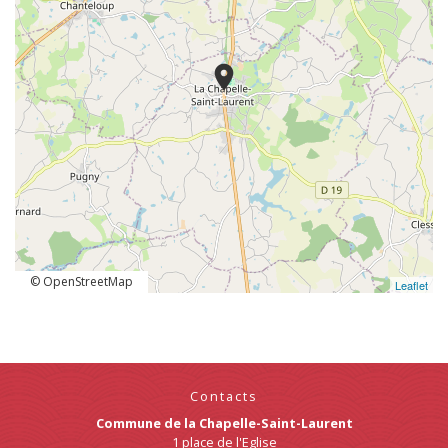
location_on
© OpenStreetMap
Leaflet
Contacts
Commune de la Chapelle-Saint-Laurent
1 place de l'Eglise