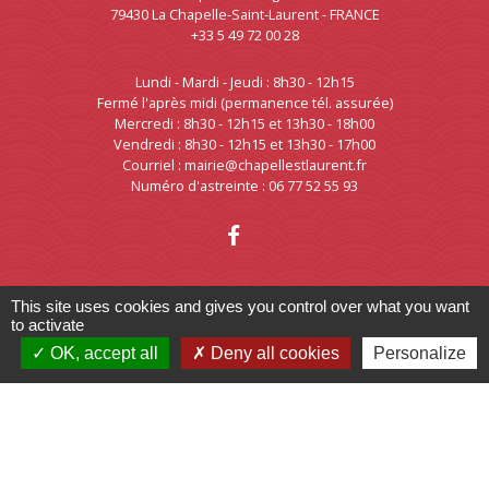
79430 La Chapelle-Saint-Laurent - FRANCE
+33 5 49 72 00 28
Lundi - Mardi - Jeudi : 8h30 - 12h15
Fermé l'après midi (permanence tél. assurée)
Mercredi : 8h30 - 12h15 et 13h30 - 18h00
Vendredi : 8h30 - 12h15 et 13h30 - 17h00
Courriel : mairie@chapellestlaurent.fr
Numéro d'astreinte : 06 77 52 55 93
This site uses cookies and gives you control over what you want
to activate
OK, accept all
Deny all cookies
Personalize
Liens
Conseil Régional Nouvelle
Aquitaine