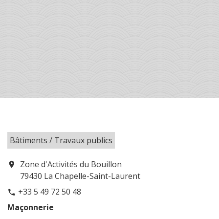
Bâtiments / Travaux publics
Zone d'Activités du Bouillon
location_on
79430 La Chapelle-Saint-Laurent
+33 5 49 72 50 48
phone
Maçonnerie