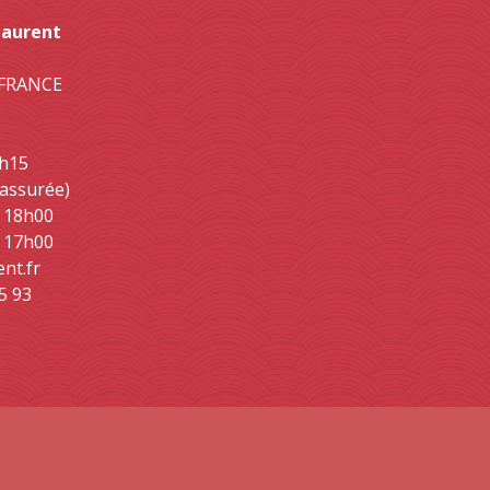
Laurent
- FRANCE
2h15
 assurée)
- 18h00
- 17h00
ent.fr
5 93