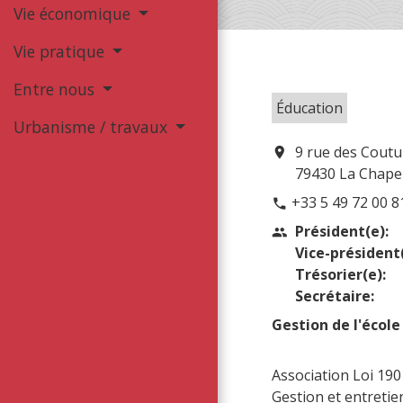
Vie économique
Vie pratique
Entre nous
Éducation
Urbanisme / travaux
9 rue des Coutu
location_on
79430 La Chapel
+33 5 49 72 00 8
phone
Président(e):
people
Vice-président(
Trésorier(e):
Secrétaire:
Gestion de l'école
Association Loi 190
Gestion et entretie